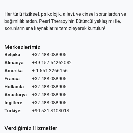
Her türlü fiziksel, psikolojik, ailevi, ve cinsel sorunlardan ve
bağımlılıklardan, Pearl Therapy'nin Bütüncül yaklaşımı ile,
sorunların ana kaynaklarını temizleyerek kurtulun!
Merkezlerimiz
Belçika
:
+32 488 088905
Almanya
:
+49 157 54262032
Amerika
:
+ 1 551 2266156
Fransa
:
+32 488 088905
Hollanda
:
+32 488 088905
Avusturya
:
+32 488 088905
İngiltere
:
+32 488 088905
Türkiye:
:
+90 531 8108018
Verdiğimiz Hizmetler