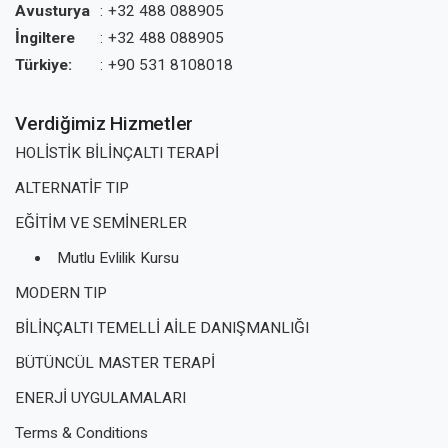
Avusturya
:
+32 488 088905
İngiltere
:
+32 488 088905
Türkiye:
:
+90 531 8108018
Verdiğimiz Hizmetler
HOLİSTİK BİLİNÇALTI TERAPİ
ALTERNATİF TIP
EĞİTİM VE SEMİNERLER
Mutlu Evlilik Kursu
MODERN TIP
BİLİNÇALTI TEMELLİ AİLE DANIŞMANLIĞI
BÜTÜNCÜL MASTER TERAPİ
ENERJİ UYGULAMALARI
Terms & Conditions