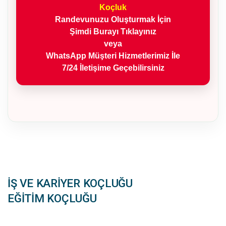
Koçluk
Randevunuzu Oluşturmak İçin
Şimdi Burayı Tıklayınız
veya
WhatsApp Müşteri Hizmetlerimiz İle
7/24 İletişime Geçebilirsiniz
İŞ VE KARİYER KOÇLUĞU
EĞİTİM KOÇLUĞU