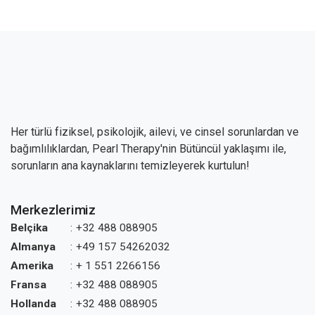
Her türlü fiziksel, psikolojik, ailevi, ve cinsel sorunlardan ve
bağımlılıklardan, Pearl Therapy'nin Bütüncül yaklaşımı ile,
sorunların ana kaynaklarını temizleyerek kurtulun!
Merkezlerimiz
Belçika
:
+32 488 088905
Almanya
:
+49 157 54262032
Amerika
:
+ 1 551 2266156
Fransa
:
+32 488 088905
Hollanda
:
+32 488 088905