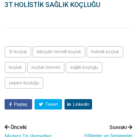
3T HOLİSTİK SAĞLIK KOÇLUĞU
3t koçluk
bilinçaltı temelli koçluk
holistik koçluk
koçluk
koçluk hizmeti
sağlık koçluğu
yaşam koçluğu
Paylaş
Tweet
Linkedin
Önceki
Sonraki
Eğitimler ve Seminerler
Modern Tıp Hizmetleri