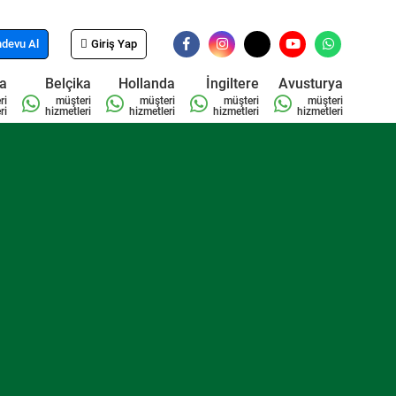
devu Al
Giriş Yap
sa
Belçika
Hollanda
İngiltere
Avusturya
ri
müşteri
müşteri
müşteri
müşteri
ri
hizmetleri
hizmetleri
hizmetleri
hizmetleri