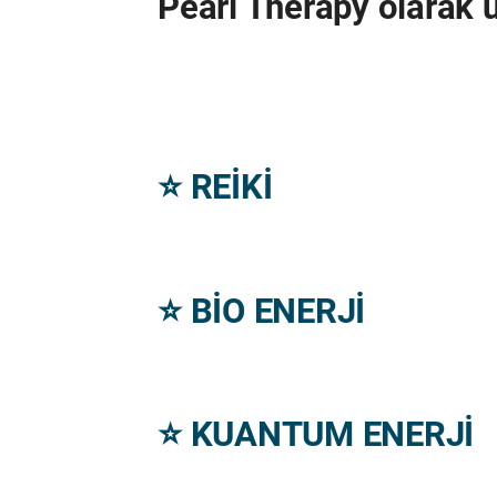
Pearl Therapy olarak u
⭐️
REİKİ
⭐️
BİO ENERJİ
⭐️
KUANTUM ENERJİ