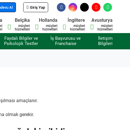
devu Al
Giriş Yap
sa
Belçika
Hollanda
İngiltere
Avusturya
ri
müşteri
müşteri
müşteri
müşteri
ri
hizmetleri
hizmetleri
hizmetleri
hizmetleri
Faydalı Bilgiler ve
İş Başvurusu ve
İletişim
Psikolojik Testler
Franchaise
Bilgileri
aşılması amaçlanır.
na olmak gerekir.