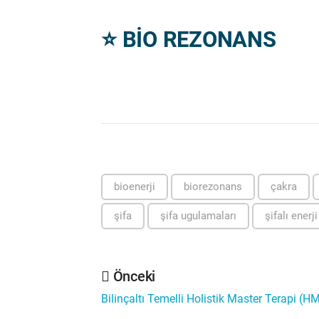
⭐️
BİO REZONANS
bioenerji
biorezonans
çakra
şifa
şifa ugulamaları
şifalı enerji
Önceki
Bilinçaltı Temelli Holistik Master Terapi (H