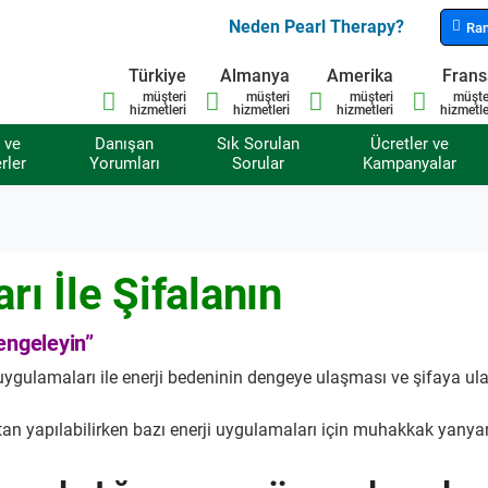
Neden Pearl Therapy?
Ran
Türkiye
Almanya
Amerika
Fran
müşteri
müşteri
müşteri
müşte
hizmetleri
hizmetleri
hizmetleri
hizmetle
 ve
Danışan
Sık Sorulan
Ücretler ve
rler
Yorumları
Sorular
Kampanyalar
rı İle Şifalanın
engeleyin”
i uygulamaları ile enerji bedeninin dengeye ulaşması ve şifaya ul
tan yapılabilirken bazı enerji uygulamaları için muhakkak yanya