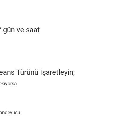
f gün ve saat
ans Türünü İşaretleyin;
ekiyorsa
 Randevusu