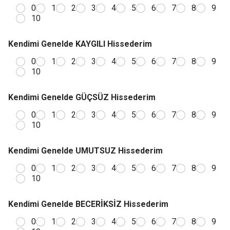
0
1
2
3
4
5
6
7
8
9
10
Kendimi Genelde KAYGILI Hissederim
0
1
2
3
4
5
6
7
8
9
10
Kendimi Genelde GÜÇSÜZ Hissederim
0
1
2
3
4
5
6
7
8
9
10
Kendimi Genelde UMUTSUZ Hissederim
0
1
2
3
4
5
6
7
8
9
10
Kendimi Genelde BECERİKSİZ Hissederim
0
1
2
3
4
5
6
7
8
9