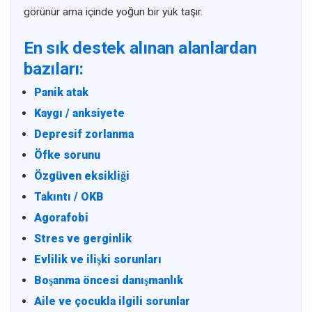
görünür ama içinde yoğun bir yük taşır.
En sık destek alınan alanlardan
bazıları:
Panik atak
Kaygı / anksiyete
Depresif zorlanma
Öfke sorunu
Özgüven eksikliği
Takıntı / OKB
Agorafobi
Stres ve gerginlik
Evlilik ve ilişki sorunları
Boşanma öncesi danışmanlık
Aile ve çocukla ilgili sorunlar