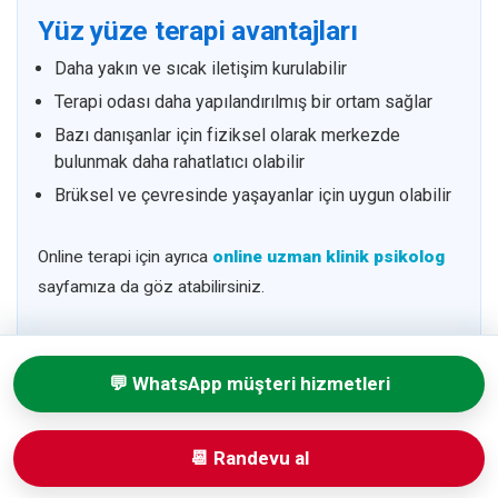
Yüz yüze terapi avantajları
Daha yakın ve sıcak iletişim kurulabilir
Terapi odası daha yapılandırılmış bir ortam sağlar
Bazı danışanlar için fiziksel olarak merkezde
bulunmak daha rahatlatıcı olabilir
Brüksel ve çevresinde yaşayanlar için uygun olabilir
Online terapi için ayrıca
online uzman klinik psikolog
sayfamıza da göz atabilirsiniz.
💬 WhatsApp müşteri hizmetleri
Belçika’da Türkçe Psikolog
Hizmeti İçin Başvuru
📆 Randevu al
Yapılabilen Şehirler