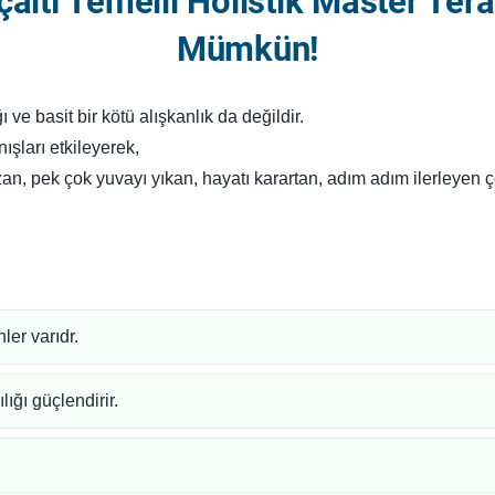
nçaltı Temelli Holistik Master Terap
Mümkün!
 ve basit bir kötü alışkanlık da değildir.
ışları etkileyerek,
an, pek çok yuvayı yıkan, hayatı karartan, adım adım ilerleyen ç
ler varıdr.
lığı güçlendirir.