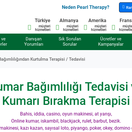
Neden Pearl Therapy?
Ran
Türkiye
Almanya
Amerika
Fran
müşteri
müşteri
müşteri
müşte
hizmetleri
hizmetleri
hizmetleri
hizmetle
 ve
Danışan
Sık Sorulan
Ücretler ve
rler
Yorumları
Sorular
Kampanyalar
ağımlılığından Kurtulma Terapisi / Tedavisi
mar Bağımlılığı Tedavisi
Kumarı Bırakma Terapisi
Bahis, iddia, casino, oyun makinesi, at yarışı,
Online kumar, iskambil, blackjack, rulet, barbut, bezik.
makinesi, kazı kazan, sayısal loto, piyango, poker, okey, domino