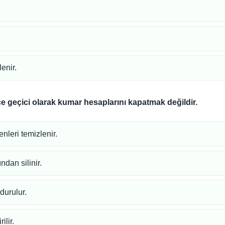
enir.
e geçici olarak kumar hesaplarını kapatmak değildir.
nleri temizlenir.
dan silinir.
durulur.
ilir.