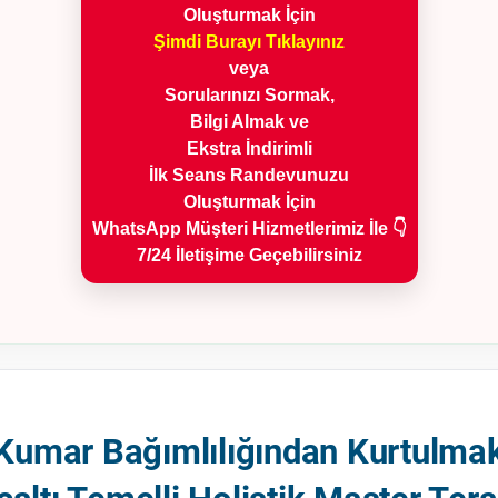
Oluşturmak İçin
Şimdi Burayı Tıklayınız
veya
Sorularınızı Sormak,
Bilgi Almak ve
Ekstra İndirimli
İlk Seans Randevunuzu
Oluşturmak İçin
WhatsApp Müşteri Hizmetlerimiz İle 👇
7/24 İletişime Geçebilirsiniz
Kumar Bağımlılığından Kurtulma