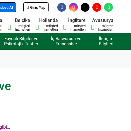
devu Al
Giriş Yap
sa
Belçika
Hollanda
İngiltere
Avusturya
ri
müşteri
müşteri
müşteri
müşteri
ri
hizmetleri
hizmetleri
hizmetleri
hizmetleri
Faydalı Bilgiler ve
İş Başvurusu ve
İletişim
Psikolojik Testler
Franchaise
Bilgileri
 ve
 gibi…